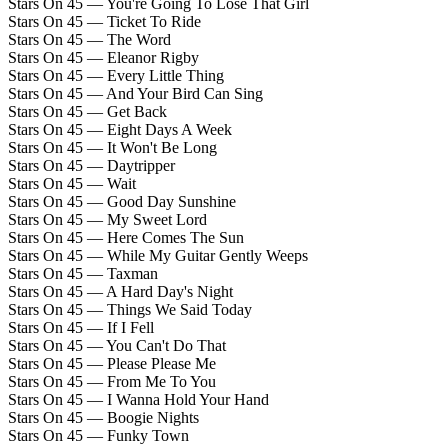
Stars On 45 — You're Going To Lose That Girl
Stars On 45 — Ticket To Ride
Stars On 45 — The Word
Stars On 45 — Eleanor Rigby
Stars On 45 — Every Little Thing
Stars On 45 — And Your Bird Can Sing
Stars On 45 — Get Back
Stars On 45 — Eight Days A Week
Stars On 45 — It Won't Be Long
Stars On 45 — Daytripper
Stars On 45 — Wait
Stars On 45 — Good Day Sunshine
Stars On 45 — My Sweet Lord
Stars On 45 — Here Comes The Sun
Stars On 45 — While My Guitar Gently Weeps
Stars On 45 — Taxman
Stars On 45 — A Hard Day's Night
Stars On 45 — Things We Said Today
Stars On 45 — If I Fell
Stars On 45 — You Can't Do That
Stars On 45 — Please Please Me
Stars On 45 — From Me To You
Stars On 45 — I Wanna Hold Your Hand
Stars On 45 — Boogie Nights
Stars On 45 — Funky Town