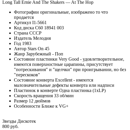
Long Tall Ernie And The Shakers — At The Hop
Фотографии
оригинальные, изображено то что
продается
Артикул
I1-5661
Код диска
С60 18941 003
Страна
СССР
Издатель
Мелодия
Год
1983
Автор
Stars On 45
Жанр
Зарубежный - Поп
Состояние пластинки
Very Good - удовлетворительное,
имеются поверхностные царапины, присутствует
"потрескивания" и "щелчки" при проигрывании, но без
"перескоков"
Состояние конверта
Excellent - имеются
малозначительные дефекты конверта или надписи
Пластинок в конверте
Одна пластинка (1xLP)
Скорость вращения
33 об/мин
Размер
12 дюймов
Особенности
Ближе к VG+
Звезды Дискотек
800 руб.