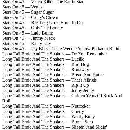
Stars On 45 — Video Killed The Radio Star
Stars On 45 — Venus
Stars On 45 — Sugar Sugar
Stars On 45 — Cathy's Clown
Stars On 45 — Breaking Up Is Hard To Do
Stars On 45 — Only The Lonely
Stars On 45 — Lady Bump
Stars On 45 — Jimmy Mack
Stars On 45 — Rainy Day
Stars On 45 — Itsy Bitsy Teenie Weenie Yellow Polkadot Bikini
Long Tall Ernie And The Shakers — Do You Remember
Long Tall Ernie And The Shakers — Lucille
Long Tall Ernie And The Shakers — Bird Dog
Long Tall Ernie And The Shakers — Runaway
Long Tall Ernie And The Shakers — Bread And Butter
Long Tall Ernie And The Shakers — That's Allright
Long Tall Ernie And The Shakers — Rip It Up
Long Tall Ernie And The Shakers — Jenny Jenny
Long Tall Ernie And The Shakers — Golden Years Of Rock And
Roll
Long Tall Ernie And The Shakers — Nutrocker
Long Tall Ernie And The Shakers — Cherry
Long Tall Ernie And The Shakers — Wooly Bully
Long Tall Ernie And The Shakers — Buona Sera
Long Tall Ernie And The Shakers — Slippin' And Slidin'