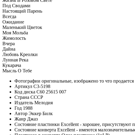
Жизнь В Розовом Свете
Под Сводами
Настоящий Парень
Всегда
Ожидание
Маленький Цветок
Моя Мольба
Жимолость
Вчера
Дайна
Любовь Креолки
Лунная Река
Кукарача
Мысль О Тебе
Фотографии
оригинальные, изображено то что продается
Артикул
C3-5198
Код диска
С60 25615 007
Страна
СССР
Издатель
Мелодия
Год
1988
Автор
Эккер Билк
Жанр
Джаз
Состояние пластинки
Excellent - хорошее, присутствуют 
Состояние конверта
Excellent - имеются малозначительн