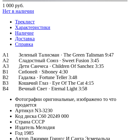
1 000 руб.
Нет в наличии
Треклист
Характеристики
Наличие
Доставка
Справка
A1 Зеленый Талисман · The Green Talisman 9:47
A2 Сладостный Союз · Sweet Fusion 3:45
A3 Дети Санчеса · Children Of Sanchez 3:35
B1 Сибоней · Siboney 4:30
B2 Гадалка · Fortune Teller 3:48
B3 Кошачий Глаз · Eye Of The Cat 4:15
B4 Вечный Свет · Eternal Light 3:58
Фотографии
оригинальные, изображено то что
продается
Артикул
N3-3230
Код диска
С60 20249 000
Страна
СССР
Издатель
Мелодия
Год
1985
Автор
Джимми Гоингс И Санта Эсмеральда