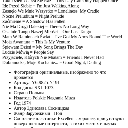
Taki Dzień Zdarza Się Raz = This Day Can Only Happen Once
Idę Przed Siebie = I'm Just Walking Along
Zasnęło We Mnie Wszystko = Loneliness, My Cradle
Nocne Preludium = Night Prelude
Zaćmienie = A Shadow Has Fallen
Nie Ma Drogi Dalekiej = There's No Long Way
Ostatnie Tango Naszej Miłości = Our Last Tango
Mam W Ramionach Świat = I've Got My Arms Round The World
Moja Awantura = This Is My Venture
Śpiewam Dzień = My Song Brings The Day
Ludzie Mówią = People Say
Przyjaciele, Których Nie Miałam = Friends I Never Had
Dobranocka, Moje Kochanie... = Good Night, Darling
Фотографии
оригинальные, изображено то что
продается
Артикул
Y6-9825-N191
Код диска
SXL 1073
Страна
Польша
Издатель
Polskie Nagrania Muza
Год
1974
Автор
Здзислава Сосницкая
Жанр
Зарубежный - Поп
Состояние пластинки
Excellent - хорошее, присутствуют
поверхностные потертости, в тихих местах и паузах