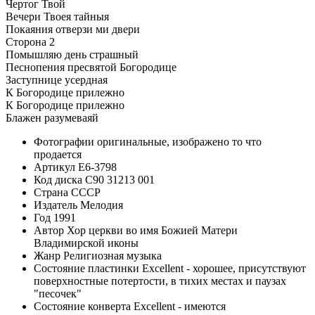
Чертог Твой
Вечери Твоея тайныя
Покаяния отверзи ми двери
Сторона 2
Помышляю день страшный
Песнопения пресвятой Богородице
Заступнице усердная
К Богородице прилежно
К Богородице прилежно
Блажен разумеваяй
Фотографии
оригинальные, изображено то что
продается
Артикул
E6-3798
Код диска
С90 31213 001
Страна
СССР
Издатель
Мелодия
Год
1991
Автор
Хор церкви во имя Божией Матери
Владимирской иконы
Жанр
Религиозная музыка
Состояние пластинки
Excellent - хорошее, присутствуют
поверхностные потертости, в тихих местах и паузах
"песочек"
Состояние конверта
Excellent - имеются