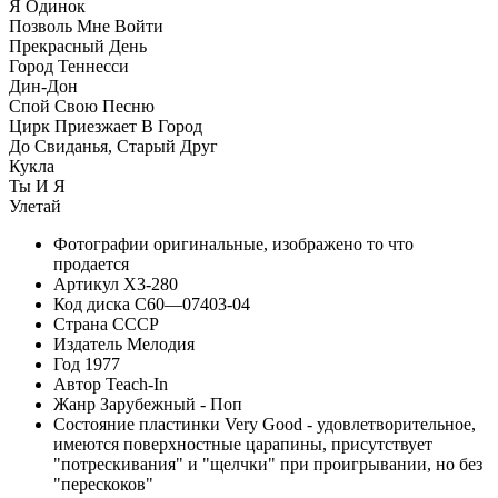
Я Одинок
Позволь Мне Войти
Прекрасный День
Город Теннесси
Дин-Дон
Спой Свою Песню
Цирк Приезжает В Город
До Свиданья, Старый Друг
Кукла
Ты И Я
Улетай
Фотографии
оригинальные, изображено то что
продается
Артикул
X3-280
Код диска
C60—07403-04
Страна
СССР
Издатель
Мелодия
Год
1977
Автор
Teach-In
Жанр
Зарубежный - Поп
Состояние пластинки
Very Good - удовлетворительное,
имеются поверхностные царапины, присутствует
"потрескивания" и "щелчки" при проигрывании, но без
"перескоков"