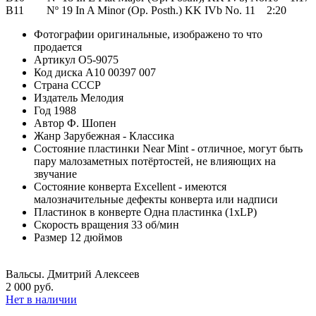
B11 Nº 19 In A Minor (Op. Posth.) KK IVb No. 11 2:20
Фотографии
оригинальные, изображено то что
продается
Артикул
O5-9075
Код диска
А10 00397 007
Страна
СССР
Издатель
Мелодия
Год
1988
Автор
Ф. Шопен
Жанр
Зарубежная - Классика
Состояние пластинки
Near Mint - отличное, могут быть
пару малозаметных потёртостей, не влияющих на
звучание
Состояние конверта
Excellent - имеются
малозначительные дефекты конверта или надписи
Пластинок в конверте
Одна пластинка (1xLP)
Скорость вращения
33 об/мин
Размер
12 дюймов
Вальсы. Дмитрий Алексеев
2 000 руб.
Нет в наличии