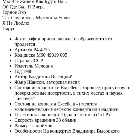
Мы Все Живем Как Будто На...
Ой Где Был Я Вчера
Горное Эхо
Так Случилось, Мужчины Ушли
Я Не Люблю
Парус
Фотографии
оригинальные, изображено то что
продается
Артикул
P4-4255
Код диска
М60 49319 005
Страна
СССР
Издатель
Мелодия
Год
1988
Автор
Владимир Высоцкий
Жанр
Шансон, авторская песня
Состояние пластинки
Excellent - хорошее, присутствуют
поверхностные потертости, в тихих местах и паузах
"песочек"
Состояние конверта
Excellent - имеются
малозначительные дефекты конверта или надписи
Пластинок в конверте
Одна пластинка (1xLP)
Скорость вращения
33 об/мин
Размер
12 дюймов
Особенности
На концертах Владимира Высоцкого