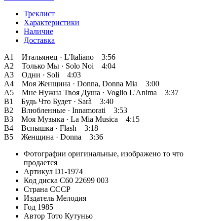
Треклист
Характеристики
Наличие
Доставка
A1 Итальянец · L'Italiano 3:56
A2 Только Мы · Solo Noi 4:04
A3 Одни · Soli 4:03
A4 Моя Женщина · Donna, Donna Mia 3:00
A5 Мне Нужна Твоя Душа · Voglio L'Anima 3:37
B1 Будь Что Будет · Sarà 3:40
B2 Влюбленные · Innamorati 3:53
B3 Моя Музыка · La Mia Musica 4:15
B4 Вспышка · Flash 3:18
B5 Женщина · Donna 3:36
Фотографии
оригинальные, изображено то что
продается
Артикул
D1-1974
Код диска
С60 22699 003
Страна
СССР
Издатель
Мелодия
Год
1985
Автор
Тото Кутуньо