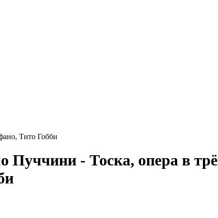
ефано, Тито Гобби
Пуччини - Тоска, опера в трё
би