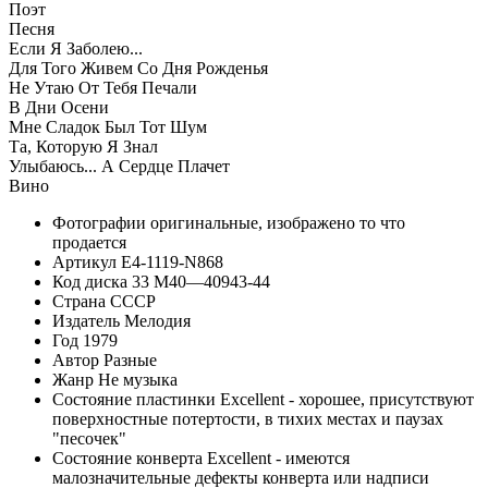
Поэт
Песня
Если Я Заболею...
Для Того Живем Со Дня Рожденья
Не Утаю От Тебя Печали
В Дни Осени
Мне Сладок Был Тот Шум
Та, Которую Я Знал
Улыбаюсь... А Сердце Плачет
Вино
Фотографии
оригинальные, изображено то что
продается
Артикул
E4-1119-N868
Код диска
33 М40—40943-44
Страна
СССР
Издатель
Мелодия
Год
1979
Автор
Разные
Жанр
Не музыка
Состояние пластинки
Excellent - хорошее, присутствуют
поверхностные потертости, в тихих местах и паузах
"песочек"
Состояние конверта
Excellent - имеются
малозначительные дефекты конверта или надписи