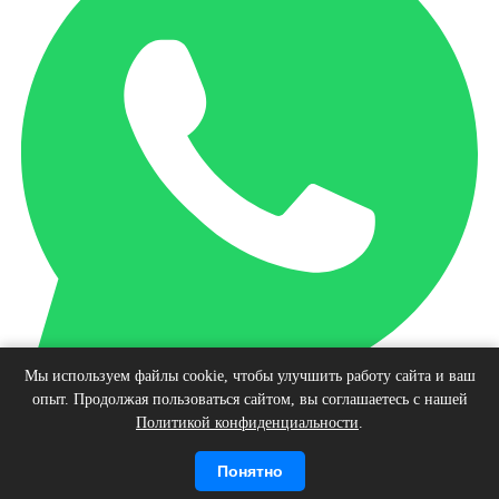
Мы используем файлы cookie, чтобы улучшить работу сайта и ваш
опыт. Продолжая пользоваться сайтом, вы соглашаетесь с нашей
Наверх
Политикой конфиденциальности
.
© Интернет-магазин виниловых пластинок, 2026
Войти
Регистрация
Корзина
0 позиций
Понятно
на сумму
0 руб.