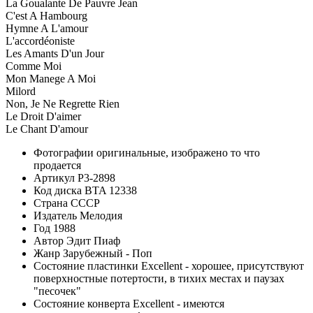
La Goualante De Pauvre Jean
C'est A Hambourg
Hymne A L'amour
L'accordéoniste
Les Amants D'un Jour
Comme Moi
Mon Manege A Moi
Milord
Non, Je Ne Regrette Rien
Le Droit D'aimer
Le Chant D'amour
Фотографии
оригинальные, изображено то что
продается
Артикул
P3-2898
Код диска
BTA 12338
Страна
СССР
Издатель
Мелодия
Год
1988
Автор
Эдит Пиаф
Жанр
Зарубежный - Поп
Состояние пластинки
Excellent - хорошее, присутствуют
поверхностные потертости, в тихих местах и паузах
"песочек"
Состояние конверта
Excellent - имеются