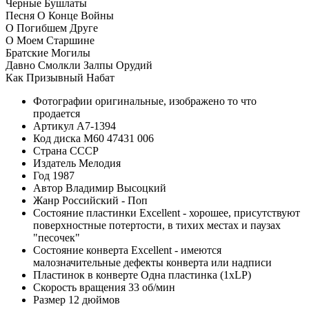
Черные Бушлаты
Песня О Конце Войны
О Погибшем Друге
О Моем Старшине
Братские Могилы
Давно Смолкли Залпы Орудий
Как Призывный Набат
Фотографии
оригинальные, изображено то что
продается
Артикул
A7-1394
Код диска
М60 47431 006
Страна
СССР
Издатель
Мелодия
Год
1987
Автор
Владимир Высоцкий
Жанр
Российский - Поп
Состояние пластинки
Excellent - хорошее, присутствуют
поверхностные потертости, в тихих местах и паузах
"песочек"
Состояние конверта
Excellent - имеются
малозначительные дефекты конверта или надписи
Пластинок в конверте
Одна пластинка (1xLP)
Скорость вращения
33 об/мин
Размер
12 дюймов