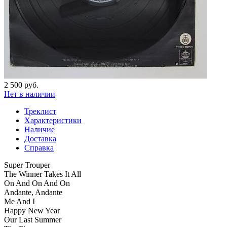
2 500 руб.
Нет в наличии
Треклист
Характеристики
Наличие
Доставка
Справка
Super Trouper
The Winner Takes It All
On And On And On
Andante, Andante
Me And I
Happy New Year
Our Last Summer