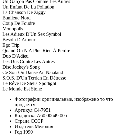
Un Garçon Pas Comme Les Autres
Un Enfant De La Pollution
La Chanson De Ziggy
Banlieue Nord
Coup De Foudre
Monopolis
Les Adieux D'Un Sex Symbol
Besoin D'Amour
Ego Trip
Quand On N'A Plus Rien À Perdre
Duo D'Adieu
Les Uns Contre Les Autres
Disc Jockey's Song
Ce Soir On Danse Au Naziland
S.O.S. D'Un Terrien En Détresse
Le Rêve De Stella Spotlight
Le Monde Est Stone
Фотографии
оригинальные, изображено то что
продается
Артикул
C4-7951
Код диска
А60 00649 005
Страна
СССР
Издатель
Мелодия
Год
1990