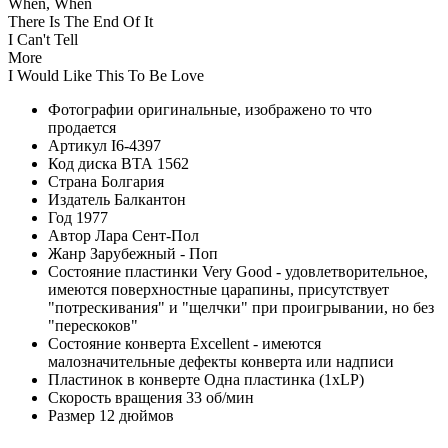
When, When
There Is The End Of It
I Can't Tell
More
I Would Like This To Be Love
Фотографии
оригинальные, изображено то что
продается
Артикул
I6-4397
Код диска
ВТА 1562
Страна
Болгария
Издатель
Балкантон
Год
1977
Автор
Лара Сент-Пол
Жанр
Зарубежный - Поп
Состояние пластинки
Very Good - удовлетворительное,
имеются поверхностные царапины, присутствует
"потрескивания" и "щелчки" при проигрывании, но без
"перескоков"
Состояние конверта
Excellent - имеются
малозначительные дефекты конверта или надписи
Пластинок в конверте
Одна пластинка (1xLP)
Скорость вращения
33 об/мин
Размер
12 дюймов