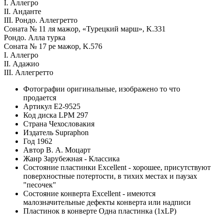
I. Аллегро
II. Анданте
III. Рондо. Аллегретто
Соната № 11 ля мажор, «Турецкий марш», K.331
Рондо. Алла турка
Соната № 17 ре мажор, K.576
I. Аллегро
II. Адажио
III. Аллегретто
Фотографии
оригинальные, изображено то что
продается
Артикул
E2-9525
Код диска
LPM 297
Страна
Чехословакия
Издатель
Supraphon
Год
1962
Автор
В. А. Моцарт
Жанр
Зарубежная - Классика
Состояние пластинки
Excellent - хорошее, присутствуют
поверхностные потертости, в тихих местах и паузах
"песочек"
Состояние конверта
Excellent - имеются
малозначительные дефекты конверта или надписи
Пластинок в конверте
Одна пластинка (1xLP)