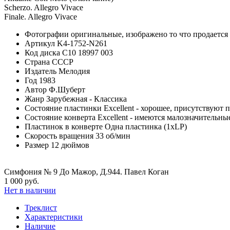
Scherzo. Allegro Vivace
Finale. Allegro Vivace
Фотографии
оригинальные, изображено то что продается
Артикул
K4-1752-N261
Код диска
С10 18997 003
Страна
СССР
Издатель
Мелодия
Год
1983
Автор
Ф.Шуберт
Жанр
Зарубежная - Классика
Состояние пластинки
Excellent - хорошее, присутствуют 
Состояние конверта
Excellent - имеются малозначительн
Пластинок в конверте
Одна пластинка (1xLP)
Скорость вращения
33 об/мин
Размер
12 дюймов
Симфония № 9 До Мажор, Д.944. Павел Коган
1 000 руб.
Нет в наличии
Треклист
Характеристики
Наличие