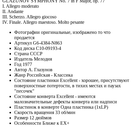
GLAZUNOV SYMPHONY No. 7 in F Major, op. 77
I. Allegro moderato
II. Andante
III. Scherzo. Allegro giocoso
IV. Finale. Allegro maestoso. Molto pesante
Фотографии
оригинальные, изображено то что
продается
Артикул
G6-4384-N863
Код диска
С10-09193-4
Страна
СССР
Издатель
Мелодия
Год
1977
Автор
А. Глазунов
Жанр
Российская - Классика
Состояние пластинки
Excellent - хорошее, присутствуют
поверхностные потертости, в тихих местах и паузах
"песочек"
Состояние конверта
Excellent - имеются
малозначительные дефекты конверта или надписи
Пластинок в конверте
Одна пластинка (1xLP)
Скорость вращения
33 об/мин
Размер
12 дюймов
Особенности
Ближе к EX+