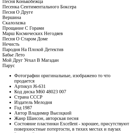
Песня Конькобежца
Песенка Сентиментального Боксера
Песня О Друге
Вершина
Скалолазка
Прощание С Горами
Марш Космических Негодяев
Песня О Старом Доме
Нечисть
Пародия На Плохой Детектив
Бабье Лето
Мой Друг Уехал В Магадан
Парус
Фотографии
оригинальные, изображено то что
продается
Артикул
J6-631
Код диска
М60 48023 007
Страна
СССР
Издатель
Мелодия
Год
1987
Автор
Владимир Высоцкий
Жанр
Шансон, авторская песня
Состояние пластинки
Excellent - хорошее, присутствуют
поверхностные потертости, в тихих местах и паузах