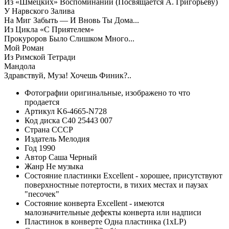
Из «Шмецких» Воспоминаний (Посвящается А. Григорьеву)
У Нарвского Залива
На Миг Забыть — И Вновь Ты Дома...
Из Цикла «С Приятелем»
Прокуроров Было Слишком Много...
Мой Роман
Из Римской Тетради
Мандола
Здравствуй, Муза! Хочешь Финик?..
Фотографии
оригинальные, изображено то что
продается
Артикул
K6-4665-N728
Код диска
С40 25443 007
Страна
СССР
Издатель
Мелодия
Год
1990
Автор
Саша Черный
Жанр
Не музыка
Состояние пластинки
Excellent - хорошее, присутствуют
поверхностные потертости, в тихих местах и паузах
"песочек"
Состояние конверта
Excellent - имеются
малозначительные дефекты конверта или надписи
Пластинок в конверте
Одна пластинка (1xLP)