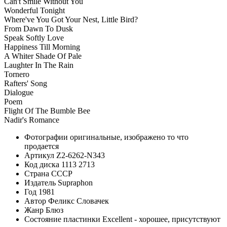
Can't Smile Without You
Wonderful Tonight
Where've You Got Your Nest, Little Bird?
From Dawn To Dusk
Speak Softly Love
Happiness Till Morning
A Whiter Shade Of Pale
Laughter In The Rain
Tornero
Rafters' Song
Dialogue
Poem
Flight Of The Bumble Bee
Nadir's Romance
Фотографии
оригинальные, изображено то что
продается
Артикул
Z2-6262-N343
Код диска
1113 2713
Страна
СССР
Издатель
Supraphon
Год
1981
Автор
Феликс Словачек
Жанр
Блюз
Состояние пластинки
Excellent - хорошее, присутствуют