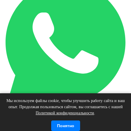
Мы используем файлы cookie, чтобы улучшить работу сайта и ваш
опыт. Продолжая пользоваться сайтом, вы соглашаетесь с нашей
Наверх
Политикой конфиденциальности
.
© Интернет-магазин виниловых пластинок, 2026
Войти
Регистрация
Корзина
0 позиций
Понятно
на сумму
0 руб.