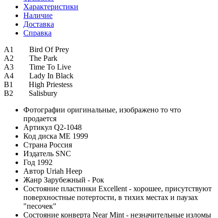
Характеристики
Наличие
Доставка
Справка
A1 Bird Of Prey
A2 The Park
A3 Time To Live
A4 Lady In Black
B1 High Priestess
B2 Salisbury
Фотографии
оригинальные, изображено то что
продается
Артикул
Q2-1048
Код диска
ME 1999
Страна
Россия
Издатель
SNC
Год
1992
Автор
Uriah Heep
Жанр
Зарубежный - Рок
Состояние пластинки
Excellent - хорошее, присутствуют
поверхностные потертости, в тихих местах и паузах
"песочек"
Состояние конверта
Near Mint - незначительные изломы