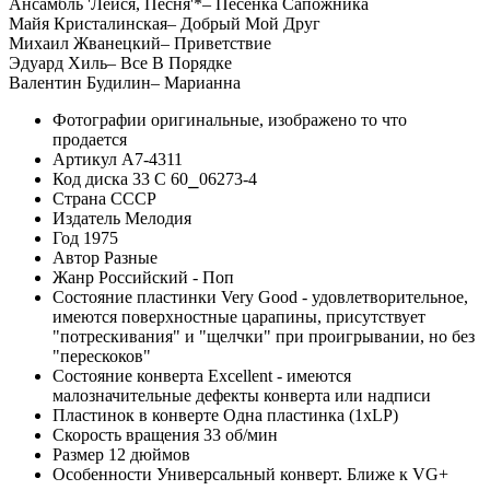
Ансамбль 'Лейся, Песня'*– Песенка Сапожника
Майя Кристалинская– Добрый Мой Друг
Михаил Жванецкий– Приветствие
Эдуард Хиль– Все В Порядке
Валентин Будилин– Марианна
Фотографии
оригинальные, изображено то что
продается
Артикул
A7-4311
Код диска
33 С 60⎯06273-4
Страна
СССР
Издатель
Мелодия
Год
1975
Автор
Разные
Жанр
Российский - Поп
Состояние пластинки
Very Good - удовлетворительное,
имеются поверхностные царапины, присутствует
"потрескивания" и "щелчки" при проигрывании, но без
"перескоков"
Состояние конверта
Excellent - имеются
малозначительные дефекты конверта или надписи
Пластинок в конверте
Одна пластинка (1xLP)
Скорость вращения
33 об/мин
Размер
12 дюймов
Особенности
Универсальный конверт. Ближе к VG+