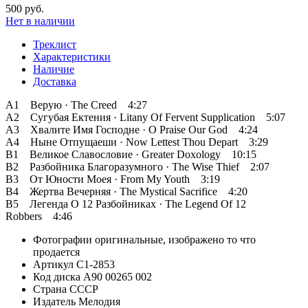
500 руб.
Нет в наличии
Треклист
Характеристики
Наличие
Доставка
A1 Верую · The Creed 4:27
A2 Сугубая Ектения · Litany Of Fervent Supplication 5:07
A3 Хвалите Имя Господне · O Praise Our God 4:24
A4 Ныне Отпущаеши · Now Lettest Thou Depart 3:29
B1 Великое Славословие · Greater Doxology 10:15
B2 Разбойника Благоразумного · The Wise Thief 2:07
B3 От Юности Моея · From My Youth 3:19
B4 Жертва Вечерняя · The Mystical Sacrifice 4:20
B5 Легенда О 12 Разбойниках · The Legend Of 12
Robbers 4:46
Фотографии
оригинальные, изображено то что
продается
Артикул
C1-2853
Код диска
A90 00265 002
Страна
СССР
Издатель
Мелодия