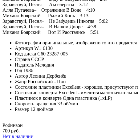
Здравствуй, Песня– Акселераты 3:12
Алла Пугачева– Отражение В Воде 4:10
Михаил Боярский– Рыжий Конь 3:13
Здравствуй, Песня– Не Забудешь Никогда 5:02
Здравствуй, Песня– В Нашем Дворе 4:38
Михаил Боярский– Вот И Расстались 5:51
Фотографии
оригинальные, изображено то что продается
Артикул
W1-6130
Код диска
С60 23287 005
Страна
СССР
Издатель
Мелодия
Год
1986
Автор
Леонид Дербенёв
Жанр
Российский - Поп
Состояние пластинки
Excellent - хорошее, присутствуют 
Состояние конверта
Excellent - имеются малозначительн
Пластинок в конверте
Одна пластинка (1xLP)
Скорость вращения
33 об/мин
Размер
12 дюймов
Робинзон
700 руб.
Нет в наличии