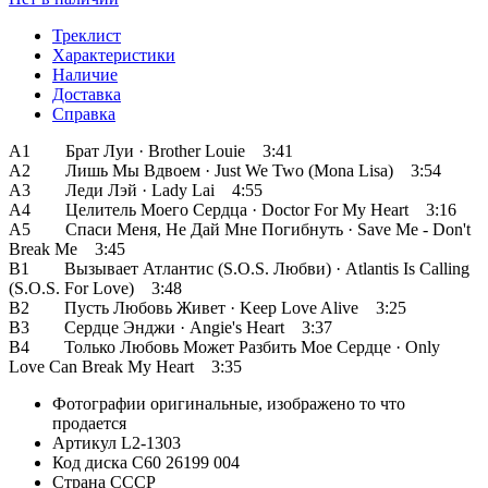
Треклист
Характеристики
Наличие
Доставка
Справка
A1 Брат Луи · Brother Louie 3:41
A2 Лишь Мы Вдвоем · Just We Two (Mona Lisa) 3:54
A3 Леди Лэй · Lady Lai 4:55
A4 Целитель Моего Сердца · Doctor For My Heart 3:16
A5 Спаси Меня, Не Дай Мне Погибнуть · Save Me - Don't
Break Me 3:45
B1 Вызывает Атлантис (S.O.S. Любви) · Atlantis Is Calling
(S.O.S. For Love) 3:48
B2 Пусть Любовь Живет · Keep Love Alive 3:25
B3 Сердце Энджи · Angie's Heart 3:37
B4 Только Любовь Может Разбить Мое Сердце · Only
Love Can Break My Heart 3:35
Фотографии
оригинальные, изображено то что
продается
Артикул
L2-1303
Код диска
С60 26199 004
Страна
СССР