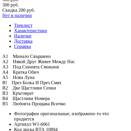
300 руб.
Скидка 200 руб.
Нет в наличии
Треклист
Характеристики
Наличие
Доставка
Справка
A1 Минало Свършено
A2 Някой Друг Живее Между Нас
A3 Под Синията Смокиня
A4 Кратка Обич
A5 Нова Луна
B! През Болка И През Смях
B2 Две Щастливи Сенки
B3 Кръговрат
B4 Щастливи Номера
B5 Любовта Прощава Всичко
Фотографии
оригинальные, изображено то что
продается
Артикул
W1-6061
Код диска
ВТА 10894