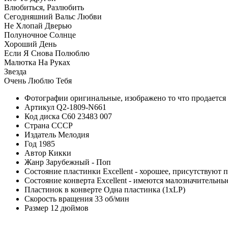
Влюбиться, Разлюбить
Сегодняшний Вальс Любви
Не Хлопай Дверью
Полуночное Солнце
Хороший День
Если Я Снова Полюблю
Малютка На Руках
Звезда
Очень Люблю Тебя
Фотографии
оригинальные, изображено то что продается
Артикул
Q2-1809-N661
Код диска
С60 23483 007
Страна
СССР
Издатель
Мелодия
Год
1985
Автор
Кикки
Жанр
Зарубежный - Поп
Состояние пластинки
Excellent - хорошее, присутствуют 
Состояние конверта
Excellent - имеются малозначительн
Пластинок в конверте
Одна пластинка (1xLP)
Скорость вращения
33 об/мин
Размер
12 дюймов