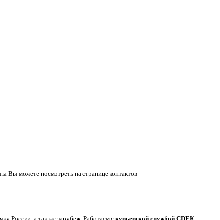
ты Вы можете посмотреть на странице контактов
у России, а так же зарубеж. Работаем с
курьерской службой CDEK
.