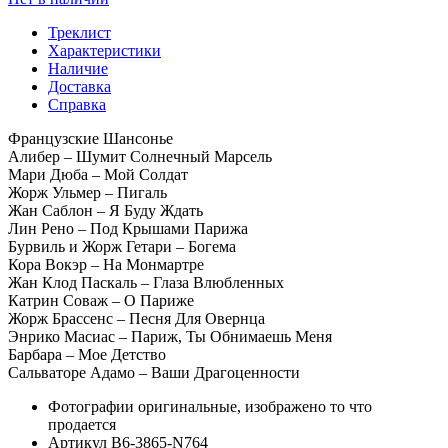
Треклист
Характеристики
Наличие
Доставка
Справка
Французские Шансонье
Алибер – Шумит Солнечный Марсель
Мари Дюба – Мой Солдат
Жорж Ульмер – Пигаль
Жан Саблон – Я Буду Ждать
Лин Рено – Под Крышами Парижа
Бурвиль и Жорж Гетари – Богема
Кора Вокэр – На Монмартре
Жан Клод Паскаль – Глаза Влюбленных
Катрин Соваж – О Париже
Жорж Брассенс – Песня Для Овернца
Энрико Масиас – Париж, Ты Обнимаешь Меня
Барбара – Мое Детство
Сальваторе Адамо – Ваши Драгоценности
Фотографии
оригинальные, изображено то что
продается
Артикул
B6-3865-N764