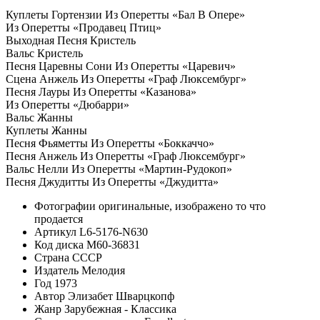
Куплеты Гортензии Из Оперетты «Бал В Опере»
Из Оперетты «Продавец Птиц»
Выходная Песня Кристель
Вальс Кристель
Песня Царевны Сони Из Оперетты «Царевич»
Сцена Анжель Из Оперетты «Граф Люксембург»
Песня Лауры Из Оперетты «Казанова»
Из Оперетты «Дюбарри»
Вальс Жанны
Куплеты Жанны
Песня Фьяметты Из Оперетты «Боккаччо»
Песня Анжель Из Оперетты «Граф Люксембург»
Вальс Нелли Из Оперетты «Мартин-Рудокоп»
Песня Джудитты Из Оперетты «Джудитта»
Фотографии
оригинальные, изображено то что
продается
Артикул
L6-5176-N630
Код диска
М60-36831
Страна
СССР
Издатель
Мелодия
Год
1973
Автор
Элизабет Шварцкопф
Жанр
Зарубежная - Классика