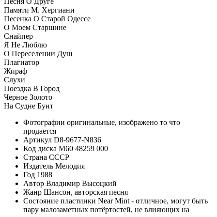
Песня О Друге
Памяти М. Хергиани
Песенка О Старой Одессе
О Моем Старшине
Снайпер
Я Не Люблю
О Переселении Душ
Плагиатор
Жираф
Слухи
Поездка В Город
Черное Золото
На Судне Бунт
Фотографии
оригинальные, изображено то что
продается
Артикул
D8-9677-N836
Код диска
М60 48259 000
Страна
СССР
Издатель
Мелодия
Год
1988
Автор
Владимир Высоцкий
Жанр
Шансон, авторская песня
Состояние пластинки
Near Mint - отличное, могут быть
пару малозаметных потёртостей, не влияющих на