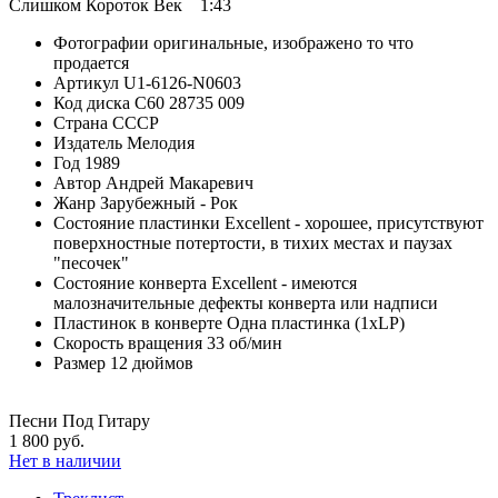
Слишком Короток Век 1:43
Фотографии
оригинальные, изображено то что
продается
Артикул
U1-6126-N0603
Код диска
С60 28735 009
Страна
СССР
Издатель
Мелодия
Год
1989
Автор
Андрей Макаревич
Жанр
Зарубежный - Рок
Состояние пластинки
Excellent - хорошее, присутствуют
поверхностные потертости, в тихих местах и паузах
"песочек"
Состояние конверта
Excellent - имеются
малозначительные дефекты конверта или надписи
Пластинок в конверте
Одна пластинка (1xLP)
Скорость вращения
33 об/мин
Размер
12 дюймов
Песни Под Гитару
1 800 руб.
Нет в наличии