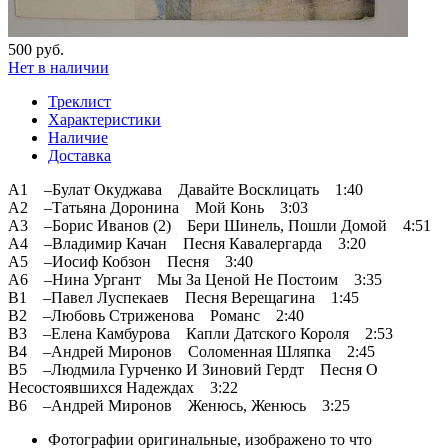
500 руб.
Нет в наличии
Треклист
Характеристики
Наличие
Доставка
A1 –Булат Окуджава Давайте Восклицать 1:40
A2 –Татьяна Доронина Мой Конь 3:03
A3 –Борис Иванов (2) Бери Шинель, Пошли Домой 4:51
A4 –Владимир Качан Песня Кавалергарда 3:20
A5 –Иосиф Кобзон Песня 3:40
A6 –Нина Ургант Мы За Ценой Не Постоим 3:35
B1 –Павел Луспекаев Песня Верещагина 1:45
B2 –Любовь Стриженова Романс 2:40
B3 –Елена Камбурова Капли Датского Короля 2:53
B4 –Андрей Миронов Соломенная Шляпка 2:45
B5 –Людмила Гурченко И Зиновий Гердт Песня О
Несостоявшихся Надеждах 3:22
B6 –Андрей Миронов Женюсь, Женюсь 3:25
Фотографии
оригинальные, изображено то что