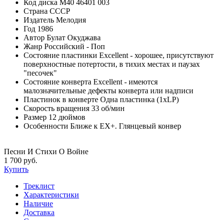
Код диска
М40 46401 003
Страна
СССР
Издатель
Мелодия
Год
1986
Автор
Булат Окуджава
Жанр
Российский - Поп
Состояние пластинки
Excellent - хорошее, присутствуют
поверхностные потертости, в тихих местах и паузах
"песочек"
Состояние конверта
Excellent - имеются
малозначительные дефекты конверта или надписи
Пластинок в конверте
Одна пластинка (1xLP)
Скорость вращения
33 об/мин
Размер
12 дюймов
Особенности
Ближе к EX+. Глянцевый конвер
Песни И Стихи О Войне
1 700 руб.
Купить
Треклист
Характеристики
Наличие
Доставка