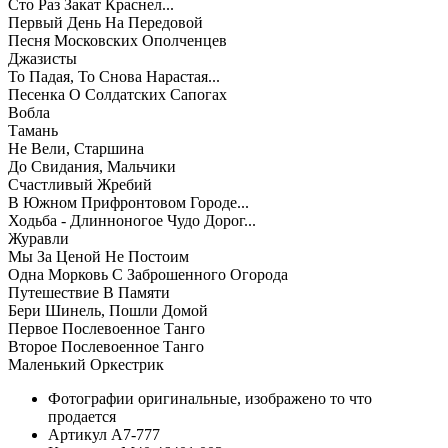
Сто Раз Закат Краснел...
Первый День На Передовой
Песня Московских Ополченцев
Джазисты
То Падая, То Снова Нарастая...
Песенка О Солдатских Сапогах
Вобла
Тамань
Не Вели, Старшина
До Свидания, Мальчики
Счастливый Жребий
В Южном Прифронтовом Городе...
Ходьба - Длинноногое Чудо Дорог...
Журавли
Мы За Ценой Не Постоим
Одна Морковь С Заброшенного Огорода
Путешествие В Памяти
Бери Шинель, Пошли Домой
Первое Послевоенное Танго
Второе Послевоенное Танго
Маленький Оркестрик
Фотографии
оригинальные, изображено то что
продается
Артикул
A7-777