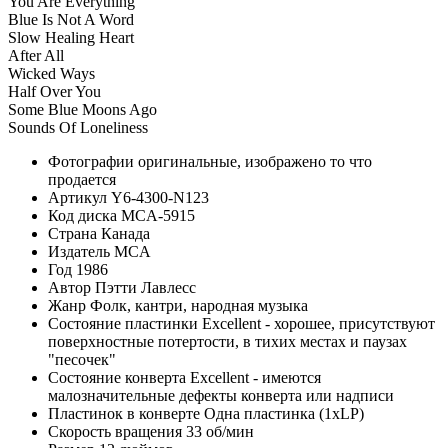
You Are Everything
Blue Is Not A Word
Slow Healing Heart
After All
Wicked Ways
Half Over You
Some Blue Moons Ago
Sounds Of Loneliness
Фотографии
оригинальные, изображено то что
продается
Артикул
Y6-4300-N123
Код диска
MCA-5915
Страна
Канада
Издатель
MCA
Год
1986
Автор
Пэтти Лавлесс
Жанр
Фолк, кантри, народная музыка
Состояние пластинки
Excellent - хорошее, присутствуют
поверхностные потертости, в тихих местах и паузах
"песочек"
Состояние конверта
Excellent - имеются
малозначительные дефекты конверта или надписи
Пластинок в конверте
Одна пластинка (1xLP)
Скорость вращения
33 об/мин