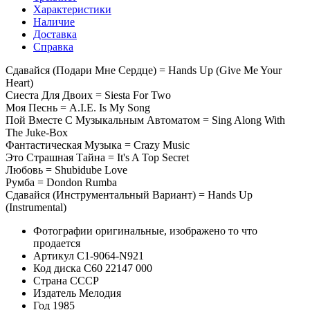
Характеристики
Наличие
Доставка
Справка
Сдавайся (Подари Мне Сердце) = Hands Up (Give Me Your
Heart)
Сиеста Для Двоих = Siesta For Two
Моя Песнь = A.I.E. Is My Song
Пой Вместе С Музыкальным Автоматом = Sing Along With
The Juke-Box
Фантастическая Музыка = Crazy Music
Это Страшная Тайна = It's A Top Secret
Любовь = Shubidube Love
Румба = Dondon Rumba
Сдавайся (Инструментальный Вариант) = Hands Up
(Instrumental)
Фотографии
оригинальные, изображено то что
продается
Артикул
C1-9064-N921
Код диска
С60 22147 000
Страна
СССР
Издатель
Мелодия
Год
1985