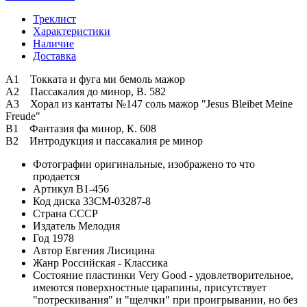
Треклист
Характеристики
Наличие
Доставка
A1 Токката и фуга ми бемоль мажор
A2 Пассакалия до минор, В. 582
A3 Хорал из кантаты №147 соль мажор "Jesus Bleibet Meine
Freude"
B1 Фантазия фа минор, К. 608
B2 Интродукция и пассакалия ре минор
Фотографии
оригинальные, изображено то что
продается
Артикул
B1-456
Код диска
33CM-03287-8
Страна
СССР
Издатель
Мелодия
Год
1978
Автор
Евгения Лисицина
Жанр
Российская - Классика
Состояние пластинки
Very Good - удовлетворительное,
имеются поверхностные царапины, присутствует
"потрескивания" и "щелчки" при проигрывании, но без