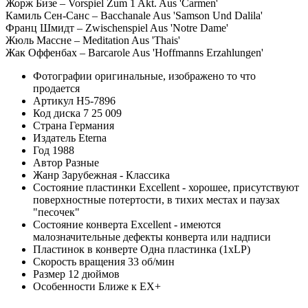
Жорж Бизе – Vorspiel Zum 1 Akt. Aus 'Carmen'
Камиль Сен-Санс – Bacchanale Aus 'Samson Und Dalila'
Франц Шмидт – Zwischenspiel Aus 'Notre Dame'
Жюль Массне – Meditation Aus 'Thais'
Жак Оффенбах – Barcarole Aus 'Hoffmanns Erzahlungen'
Фотографии
оригинальные, изображено то что
продается
Артикул
H5-7896
Код диска
7 25 009
Страна
Германия
Издатель
Eterna
Год
1988
Автор
Разные
Жанр
Зарубежная - Классика
Состояние пластинки
Excellent - хорошее, присутствуют
поверхностные потертости, в тихих местах и паузах
"песочек"
Состояние конверта
Excellent - имеются
малозначительные дефекты конверта или надписи
Пластинок в конверте
Одна пластинка (1xLP)
Скорость вращения
33 об/мин
Размер
12 дюймов
Особенности
Ближе к EX+