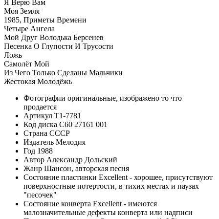
Я Верю Вам
Моя Земля
1985, Приметы Времени
Четыре Ангела
Мой Друг Володька Берсенев
Песенка О Глупости И Трусости
Ложь
Самолёт Мой
Из Чего Только Сделаны Мальчики
Жестокая Молодёжь
Фотографии
оригинальные, изображено то что
продается
Артикул
T1-7781
Код диска
С60 27161 001
Страна
СССР
Издатель
Мелодия
Год
1988
Автор
Александр Дольский
Жанр
Шансон, авторская песня
Состояние пластинки
Excellent - хорошее, присутствуют
поверхностные потертости, в тихих местах и паузах
"песочек"
Состояние конверта
Excellent - имеются
малозначительные дефекты конверта или надписи