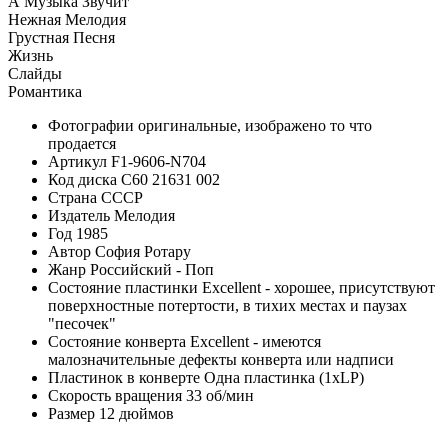
А Музыка Звучит
Нежная Мелодия
Грустная Песня
Жизнь
Слайды
Романтика
Фотографии
оригинальные, изображено то что
продается
Артикул
F1-9606-N704
Код диска
С60 21631 002
Страна
СССР
Издатель
Мелодия
Год
1985
Автор
София Ротару
Жанр
Российский - Поп
Состояние пластинки
Excellent - хорошее, присутствуют
поверхностные потертости, в тихих местах и паузах
"песочек"
Состояние конверта
Excellent - имеются
малозначительные дефекты конверта или надписи
Пластинок в конверте
Одна пластинка (1xLP)
Скорость вращения
33 об/мин
Размер
12 дюймов