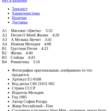
Нет в наличии
Треклист
Характеристики
Наличие
Доставка
А1 Магазин «Цветы» 5:32
А2 Песня О Моей Жизни 4:20
А3 А Музыка Звучит 3:41
А4 Нежная Мелодия 4:08
B1 Грустная Песня 4:23
B2 Жизнь 4:40
B3 Слайды 4:43
B4 Романтика 5:16
Фотографии
оригинальные, изображено то что
продается
Артикул
E1-9168
Код диска
С60 21631 002
Страна
СССР
Издатель
Мелодия
Год
1985
Автор
София Ротару
Жанр
Российский - Поп
Состояние пластинки
Near Mint - отличное, могут быть