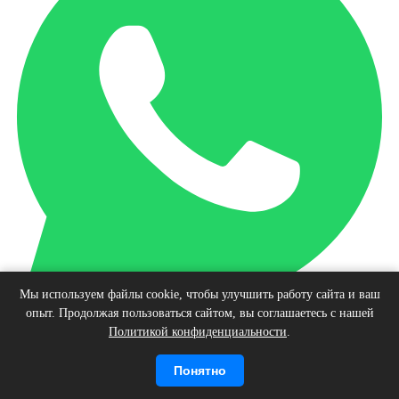
Мы используем файлы cookie, чтобы улучшить работу сайта и ваш
опыт. Продолжая пользоваться сайтом, вы соглашаетесь с нашей
Наверх
Политикой конфиденциальности
.
© Интернет-магазин виниловых пластинок, 2026
Войти
Регистрация
Корзина
0 позиций
Понятно
на сумму
0 руб.