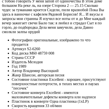
с тобою говорить У меня запой от одиночества В этом доме
большом На реке ль, на озере Сторона 2 — 25.15 Сколько
чудес за туманами кроется Сидели, пили вразнобой Пока Вы
здесь в ванночке с кафелем Рядовой Борисов! Я... И вкусы и
запросы мои странны Я изучил все ноты от и до Мне каждый
вечер зажигает свечи Было так: я любил и страдал Сыт я по
горло, до подбородка Дела меня замучили, дела Давно
смолкли залпы орудий
Фотографии
оригинальные, изображено то что
продается
Артикул
S2-6260
Код диска
М60 48759 008
Страна
СССР
Издатель
Мелодия
Год
1989
Автор
Владимир Высоцкий
Жанр
Шансон, авторская песня
Состояние пластинки
Excellent - хорошее, присутствуют
поверхностные потертости, в тихих местах и паузах
"песочек"
Состояние конверта
Excellent - имеются
малозначительные дефекты конверта или надписи
Пластинок в конверте
Одна пластинка (1xLP)
Скорость вращения
33 об/мин