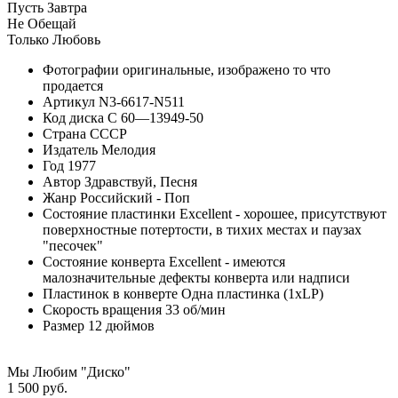
Пусть Завтра
Не Обещай
Только Любовь
Фотографии
оригинальные, изображено то что
продается
Артикул
N3-6617-N511
Код диска
С 60—13949-50
Страна
СССР
Издатель
Мелодия
Год
1977
Автор
Здравствуй, Песня
Жанр
Российский - Поп
Состояние пластинки
Excellent - хорошее, присутствуют
поверхностные потертости, в тихих местах и паузах
"песочек"
Состояние конверта
Excellent - имеются
малозначительные дефекты конверта или надписи
Пластинок в конверте
Одна пластинка (1xLP)
Скорость вращения
33 об/мин
Размер
12 дюймов
Мы Любим "Диско"
1 500 руб.