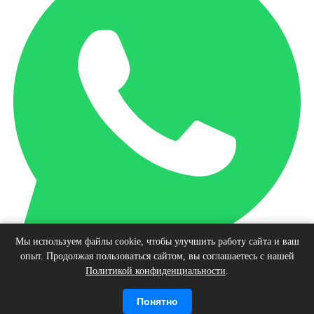
Мы используем файлы cookie, чтобы улучшить работу сайта и ваш
опыт. Продолжая пользоваться сайтом, вы соглашаетесь с нашей
Наверх
Политикой конфиденциальности
.
© Интернет-магазин виниловых пластинок, 2026
Войти
Регистрация
Корзина
0 позиций
Понятно
на сумму
0 руб.