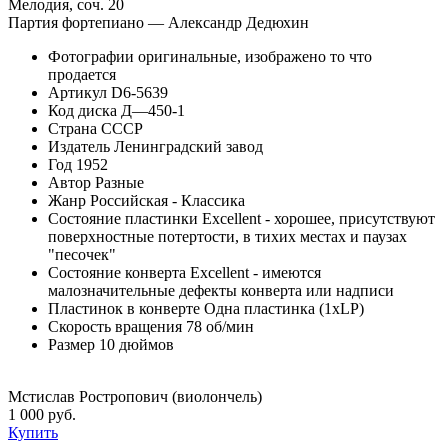
Мелодия, соч. 20
Партия фортепиано — Александр Дедюхин
Фотографии
оригинальные, изображено то что
продается
Артикул
D6-5639
Код диска
Д—450-1
Страна
СССР
Издатель
Ленинградский завод
Год
1952
Автор
Разные
Жанр
Российская - Классика
Состояние пластинки
Excellent - хорошее, присутствуют
поверхностные потертости, в тихих местах и паузах
"песочек"
Состояние конверта
Excellent - имеются
малозначительные дефекты конверта или надписи
Пластинок в конверте
Одна пластинка (1xLP)
Скорость вращения
78 об/мин
Размер
10 дюймов
Мстислав Ростропович (виолончель)
1 000 руб.
Купить