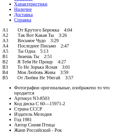
Характеристики
Наличие
Доставка
Справка
A1 От Крутого Бережка 4:04
A2 Так Вот Какая Ты 3:26
A3 Восьмое Чудо 3:29
A4 Последнее Письмо 2:47
A5 Ты Одна 5:13
B1 Знаешь Ты 2:51
B2 Я Тебя Не Прощу 4:27
B3 То Не Зорька Ясная 3:01
B4 Моя Любовь Жива 3:59
B5 От Любви Не Убегай 3:57
Фотографии
оригинальные, изображено то что
продается
Артикул
N3-8503
Код диска
С 60—15971-2
Страна
СССР
Издатель
Мелодия
Год
1981
Автор
Синяя Птица
Жанр
Российский - Рок