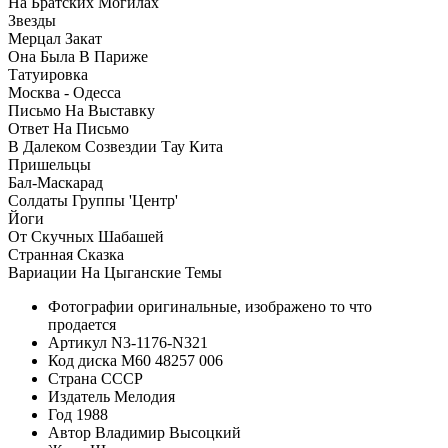
На Братских Могилах
Звезды
Мерцал Закат
Она Была В Париже
Татуировка
Москва - Одесса
Письмо На Выставку
Ответ На Письмо
В Далеком Созвездии Тау Кита
Пришельцы
Бал-Маскарад
Солдаты Группы 'Центр'
Йоги
От Скучных Шабашей
Странная Сказка
Вариации На Цыганские Темы
Фотографии
оригинальные, изображено то что
продается
Артикул
N3-1176-N321
Код диска
М60 48257 006
Страна
СССР
Издатель
Мелодия
Год
1988
Автор
Владимир Высоцкий