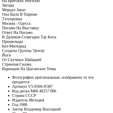
На Братских Могилах
Звезды
Мерцал Закат
Она Была В Париже
Татуировка
Москва - Одесса
Письмо На Выставку
Ответ На Письмо
В Далеком Созвездии Тау Кита
Пришельцы
Бал-Маскарад
Солдаты Группы 'Центр'
Йоги
От Скучных Шабашей
Странная Сказка
Вариации На Цыганские Темы
Фотографии
оригинальные, изображено то что
продается
Артикул
V5-9569-N387
Код диска
М60 48257 006
Страна
СССР
Издатель
Мелодия
Год
1988
Автор
Владимир Высоцкий