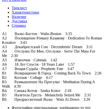
Треклист
Характеристики
Наличие
Доставка
Справка
А1 Вальс-Бостон · Waltz-Boston 3:35
А2 Посвящение Роману Казакову · Dedication To Roman
Kozakov 3:43
А3 Декабристский Сон · Decembrists' Dream 3:11
А4 Отслужи По Мне, Отслужи · Serve The Mass For
Me 2:30
А5 Извозчик · Cabman 1:42
А6 18 Лет Спустя · 18 Years Later 1:57
А7 Вещая Судьба · Prophetic Fate 3:47
В1 Возвращение В Город · Coming Back To Town 2:26
В2 Коллаж · Collage 6:17
В3 Размышление На Прогулке · Meditation During A
Walk 4:39
В4 Санька Котов · Sanka Kotov 2:18
В5 Налетела Грусть · Melancholy Seized Me 2:31
В6 Предрассветный Вальс · Watz At Down 3:29
Фотографии
оригинальные, изображено то что